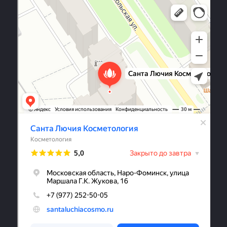
Санта Лючия Косметология
Косметология в Наро‑Фоминске